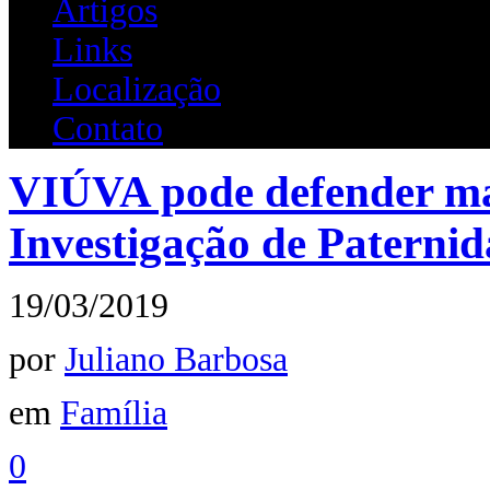
Artigos
Links
Localização
Contato
VIÚVA pode defender ma
Investigação de Paterni
19/03/2019
por
Juliano Barbosa
em
Família
0