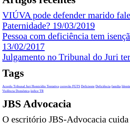
VIÚVA pode defender marido fale
Paternidade?
19/03/2019
Pessoa com deficiência tem isenç
13/02/2017
Julgamento no Tribunal do Juri t
Tags
Acordo Tribunal Juri Homicídio Tentativa
correção FGTS
Deficiente
Deficiência
familia
Ident
Violência Doméstica
índice TR
JBS Advocacia
O escritório JBS-Advocacia cuida