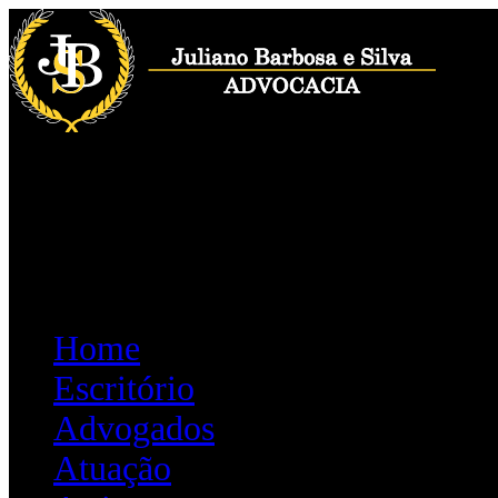
(44) 3026-3103
(44) 9980-8866
contato@jbs.adv.br
Home
Escritório
Advogados
Atuação