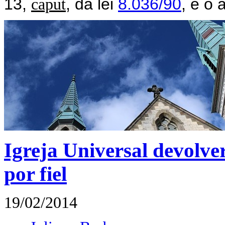
13,
, da lei
8.036/90
, e o 
caput
Igreja Universal devolve
por fiel
19/02/2014