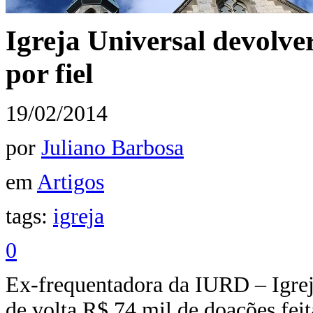
Igreja Universal devolve
por fiel
19/02/2014
por
Juliano Barbosa
em
Artigos
tags:
igreja
0
Ex-frequentadora da IURD – Igrej
de volta R$ 74 mil de doações feit