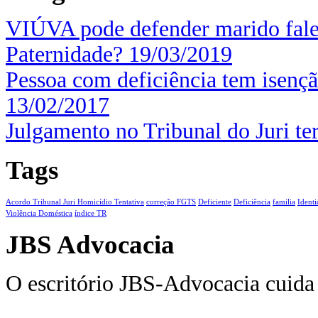
VIÚVA pode defender marido fale
Paternidade?
19/03/2019
Pessoa com deficiência tem isenç
13/02/2017
Julgamento no Tribunal do Juri t
Tags
Acordo Tribunal Juri Homicídio Tentativa
correção FGTS
Deficiente
Deficiência
familia
Ident
Violência Doméstica
índice TR
JBS Advocacia
O escritório JBS-Advocacia cuida