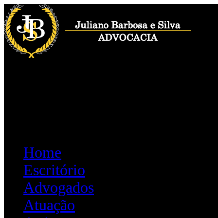
(44) 3026-3103
(44) 9980-8866
contato@jbs.adv.br
Home
Escritório
Advogados
Atuação